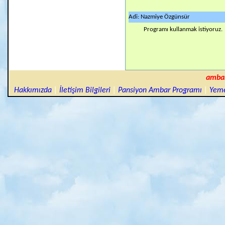
Adi: Nazmiye Özgünsür
Programı kullanmak istiyoruz.
amba
Hakkımızda
|
İletişim Bilgileri
|
Pansiyon Ambar Programı
|
Yeme