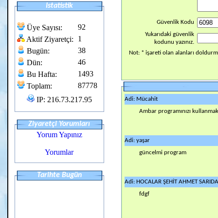
Istatistik
Güvenlik Kodu
92
Üye Sayısı:
Yukarıdaki güvenlik
1
Aktif Ziyaretçi:
kodunu yazınız.
38
Bugün:
Not: * işareti olan alanları doldur
46
Dün:
1493
Bu Hafta:
87778
Toplam:
IP: 216.73.217.95
Adi: Mücahit
Ambar programınızı kullanmak 
Ziyaretçi Yorumları
Yorum Yapınız
Adi: yaşar
Yorumlar
güncelmi program
Tarihte Bugün
Adi: HOCALAR ŞEHİT AHMET SARIDA
fdgf