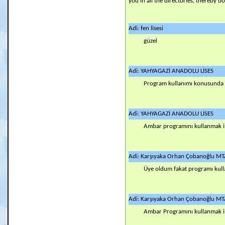
you in all the directories, thereby 
Adi: fen lisesi
güzel
Adi: YAHYAGAZİ ANADOLU LİSES
Program kullanımı konusunda
Adi: YAHYAGAZİ ANADOLU LİSES
Ambar programını kullanmak ist
Adi: Karşıyaka Orhan Çobanoğlu MT
Üye oldum fakat programı ku
Adi: Karşıyaka Orhan Çobanoğlu MT
Ambar Programını kullanmak i