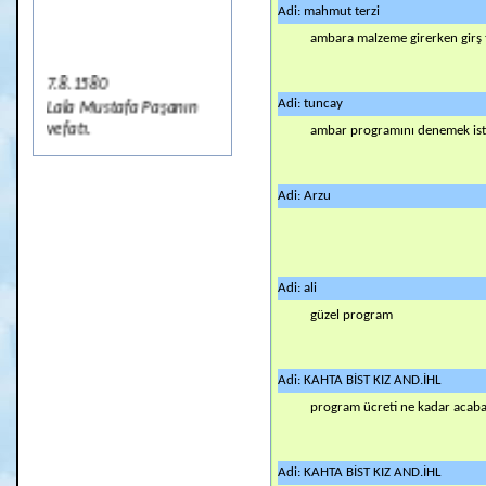
Adi: mahmut terzi
ambara malzeme girerken girş 
7.8.1580
Lala Mustafa Paşanın
Adi: tuncay
vefatı.
ambar programını denemek is
7.8.1919
Erzurum Kongresinin
Adi: Arzu
çalışmalarını
tamamlaması
7.8.1946
Adi: ali
SSCB'nin, Türkiye'den
güzel program
Boğazlar Statüsü'nün
Değiştirilmesini
istemesi, Türkiye'nin
Adi: KAHTA BİST KIZ AND.İHL
Reddedişi
program ücreti ne kadar acab
7.8.1648
IV. Mehmet'in Saltanat
Tahtına Oturması
Adi: KAHTA BİST KIZ AND.İHL