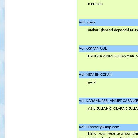
merhaba
Adi: sinan
ambar işlemleri depodaki ürünleri
Adi: OSMAN GÜL
PROGRAMINIZI KULLANMAK İS
Adi: NERMİN ÖZKAN
güzel
Adi: KARAMÜRSEL AHMET GAZANFER 
ASIL KULLANICI OLARAK KULL
Adi: DirectoryBump.com
Hello, your website ambartakip