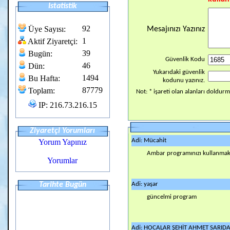
Istatistik
92
Üye Sayısı:
Mesajınızı Yazınız
1
Aktif Ziyaretçi:
39
Bugün:
Güvenlik Kodu
46
Dün:
Yukarıdaki güvenlik
1494
Bu Hafta:
kodunu yazınız.
87779
Toplam:
Not: * işareti olan alanları doldur
IP: 216.73.216.15
Ziyaretçi Yorumları
Adi: Mücahit
Yorum Yapınız
Ambar programınızı kullanmak 
Yorumlar
Tarihte Bugün
Adi: yaşar
güncelmi program
Adi: HOCALAR ŞEHİT AHMET SARIDA