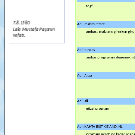
fdgf
7.8.1580
Adi: mahmut terzi
Lala Mustafa Paşanın
ambara malzeme girerken girş 
vefatı.
7.8.1919
Adi: tuncay
Erzurum Kongresinin
çalışmalarını
ambar programını denemek is
tamamlaması
7.8.1946
Adi: Arzu
SSCB'nin, Türkiye'den
Boğazlar Statüsü'nün
Değiştirilmesini
istemesi, Türkiye'nin
Adi: ali
Reddedişi
güzel program
7.8.1648
IV. Mehmet'in Saltanat
Adi: KAHTA BİST KIZ AND.İHL
Tahtına Oturması
program ücreti ne kadar acab