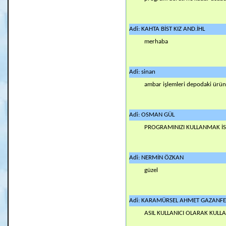
Adi: KAHTA BİST KIZ AND.İHL
merhaba
Adi: sinan
ambar işlemleri depodaki ürünleri
Adi: OSMAN GÜL
PROGRAMINIZI KULLANMAK İS
Adi: NERMİN ÖZKAN
güzel
Adi: KARAMÜRSEL AHMET GAZANFER 
ASIL KULLANICI OLARAK KULL