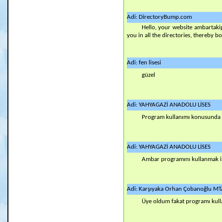
Adi: DirectoryBump.com
Hello, your website ambartakip
you in all the directories, thereby 
Adi: fen lisesi
güzel
Adi: YAHYAGAZİ ANADOLU LİSES
Program kullanımı konusunda
Adi: YAHYAGAZİ ANADOLU LİSES
Ambar programını kullanmak ist
Adi: Karşıyaka Orhan Çobanoğlu MT
Üye oldum fakat programı ku