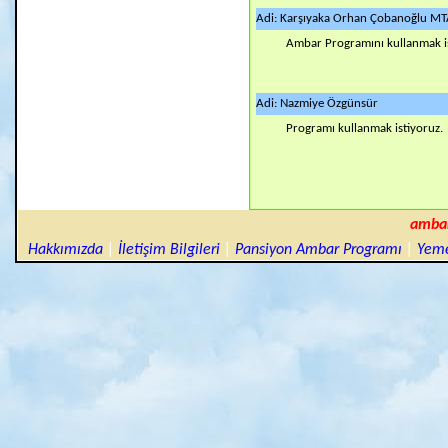
Adi: Karşıyaka Orhan Çobanoğlu MT
Ambar Programını kullanmak i
Adi: Nazmiye Özgünsür
Programı kullanmak istiyoruz.
amba
Hakkımızda
|
İletişim Bilgileri
|
Pansiyon Ambar Programı
|
Yeme